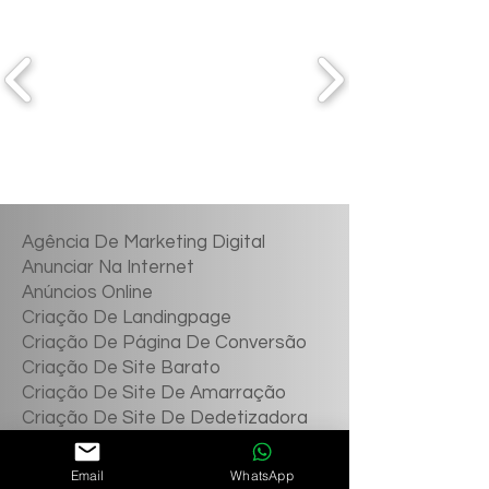
Agência De Marketing Digital
Anunciar Na Internet
Anúncios Online
Criação De Landingpage
Criação De Página De Conversão
Criação De Site Barato
Criação De Site De Amarração
Criação De Site De Dedetizadora
Criação De Site De Desentupidora
Criação De Site De Indústria
Email
WhatsApp